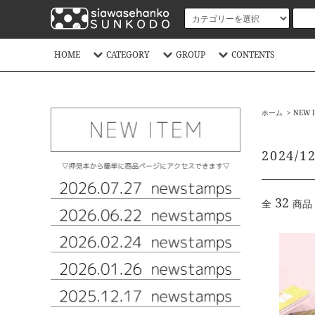
HOME
CATEGORY
GROUP
CONTENTS
ホーム
>
NEW 
2024/1
32
全
商品