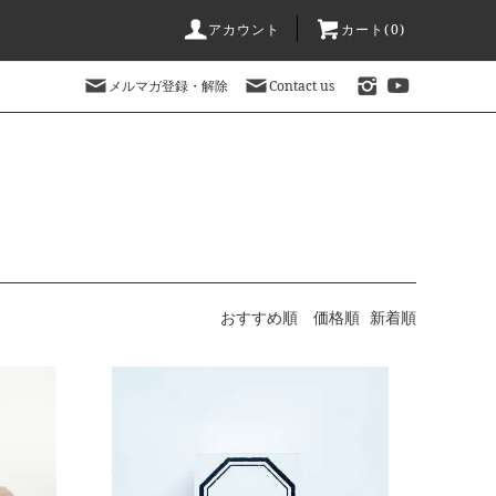
アカウント
カート(
0
)
メルマガ登録・解除
Contact us
original stamp shop
おすすめ順
価格順
新着順