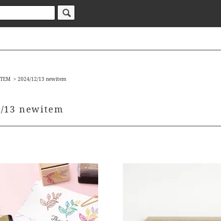
ITEM
>
2024/12/13 newitem
2/13 newitem