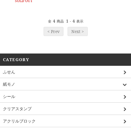
SOLD OUT
4
1
4
全
商品
-
表示
< Prev
Next >
CATEGORY
ふせん
紙モノ
シール
クリアスタンプ
アクリルブロック