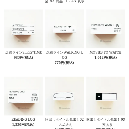
43
1
43
全
商品
-
表示
点線ラインSLEEP TIME
点線ラインWALKING L
MOVIES TO WATCH
935円(税込)
OG
1,012円(税込)
770円(税込)
READING LOG
吹出しタイトル見出し02
吹出しタイトル見出し03
1,320円(税込)
ふんわり
穴あき