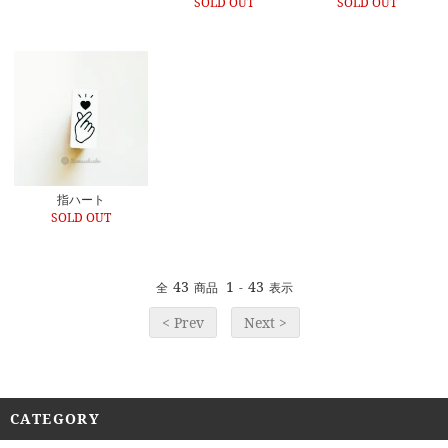
SOLD OUT
SOLD OUT
指ハート
SOLD OUT
43
1
43
全
商品
-
表示
< Prev
Next >
CATEGORY