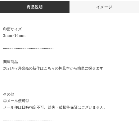
商品説明
イメージ
印面サイズ
3mm×16mm
‥‥‥‥‥‥‥‥‥‥‥‥‥‥‥‥‥‥‥‥‥‥‥‥‥‥‥
関連商品
2021年7月発売の新作はこちらの押見本から簡単に探せます
‥‥‥‥‥‥‥‥‥‥‥‥‥‥‥‥‥‥‥‥‥‥‥‥‥‥‥
その他
◎メール便可◎
メール便は日時指定不可。紛失・破損等保証はございません。
‥‥‥‥‥‥‥‥‥‥‥‥‥‥‥‥‥‥‥‥‥‥‥‥‥‥‥