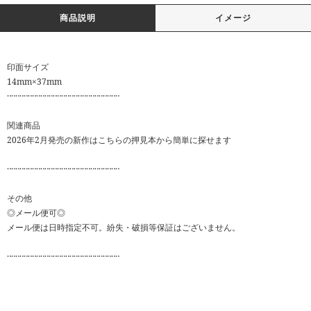
商品説明
イメージ
印面サイズ
14mm×37mm
‥‥‥‥‥‥‥‥‥‥‥‥‥‥‥‥‥‥‥‥‥‥‥‥‥‥‥
関連商品
2026年2月発売の新作はこちらの押見本から簡単に探せます
‥‥‥‥‥‥‥‥‥‥‥‥‥‥‥‥‥‥‥‥‥‥‥‥‥‥‥
その他
◎メール便可◎
メール便は日時指定不可。紛失・破損等保証はございません。
‥‥‥‥‥‥‥‥‥‥‥‥‥‥‥‥‥‥‥‥‥‥‥‥‥‥‥