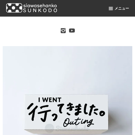
メニュー
original stamp shop