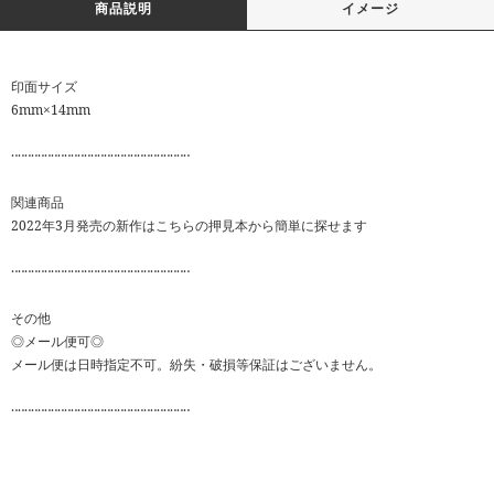
商品説明
イメージ
印面サイズ
6mm×14mm
‥‥‥‥‥‥‥‥‥‥‥‥‥‥‥‥‥‥‥‥‥‥‥‥‥‥‥
関連商品
2022年3月発売の新作はこちらの押見本から簡単に探せます
‥‥‥‥‥‥‥‥‥‥‥‥‥‥‥‥‥‥‥‥‥‥‥‥‥‥‥
その他
◎メール便可◎
メール便は日時指定不可。紛失・破損等保証はございません。
‥‥‥‥‥‥‥‥‥‥‥‥‥‥‥‥‥‥‥‥‥‥‥‥‥‥‥