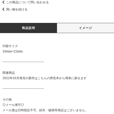
この商品について問い合わせる
買い物を続ける
商品説明
イメージ
印面サイズ
10mm×22mm
‥‥‥‥‥‥‥‥‥‥‥‥‥‥‥‥‥‥‥‥‥‥‥‥‥‥‥
関連商品
2022年10月発売の新作はこちらの押見本から簡単に探せます
‥‥‥‥‥‥‥‥‥‥‥‥‥‥‥‥‥‥‥‥‥‥‥‥‥‥‥
その他
◎メール便可◎
メール便は日時指定不可。紛失・破損等保証はございません。