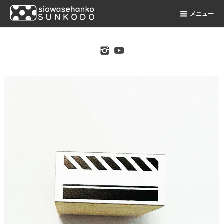
メニュー
original stamp shop