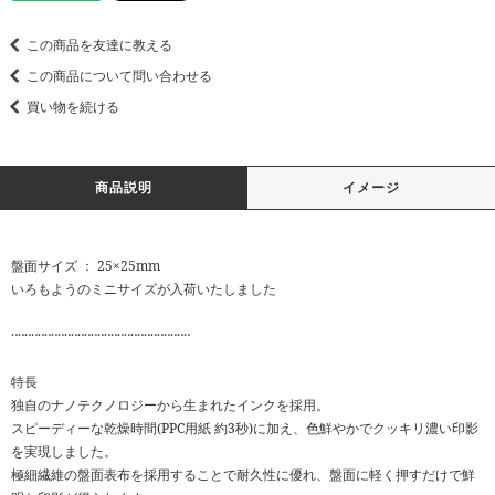
この商品を友達に教える
この商品について問い合わせる
買い物を続ける
商品説明
イメージ
盤面サイズ ： 25×25mm
いろもようのミニサイズが入荷いたしました
‥‥‥‥‥‥‥‥‥‥‥‥‥‥‥‥‥‥‥‥‥‥‥‥‥‥‥
特長
独自のナノテクノロジーから生まれたインクを採用。
スピーディーな乾燥時間(PPC用紙 約3秒)に加え、色鮮やかでクッキリ濃い印影
を実現しました。
極細繊維の盤面表布を採用することで耐久性に優れ、盤面に軽く押すだけで鮮