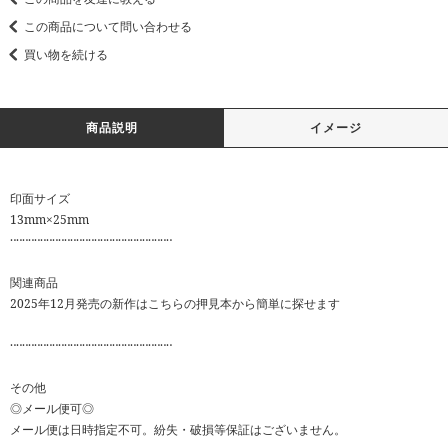
この商品について問い合わせる
買い物を続ける
商品説明
イメージ
印面サイズ
13mm×25mm
‥‥‥‥‥‥‥‥‥‥‥‥‥‥‥‥‥‥‥‥‥‥‥‥‥‥‥
関連商品
2025年12月発売の新作はこちらの押見本から簡単に探せます
‥‥‥‥‥‥‥‥‥‥‥‥‥‥‥‥‥‥‥‥‥‥‥‥‥‥‥
その他
◎メール便可◎
メール便は日時指定不可。紛失・破損等保証はございません。