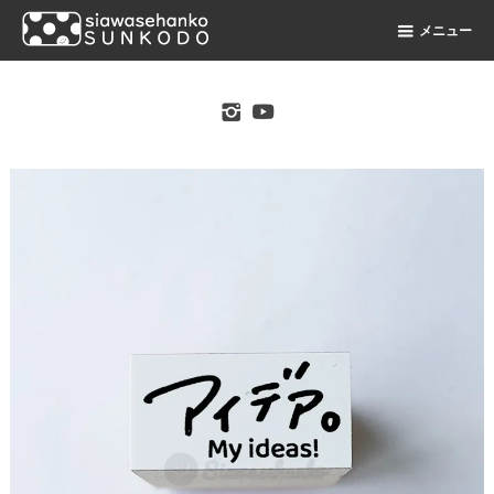
メニュー
original stamp shop